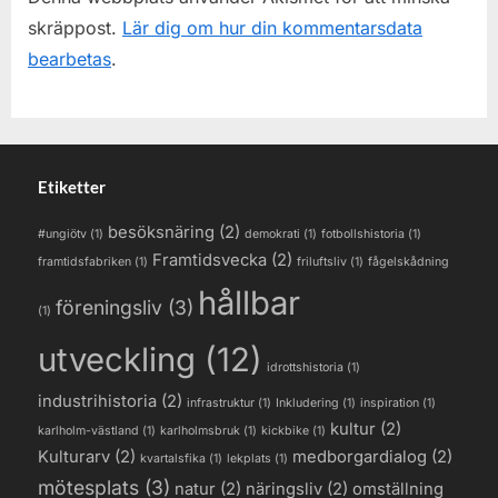
skräppost.
Lär dig om hur din kommentarsdata
bearbetas
.
Etiketter
besöksnäring
(2)
#ungiötv
(1)
demokrati
(1)
fotbollshistoria
(1)
Framtidsvecka
(2)
framtidsfabriken
(1)
friluftsliv
(1)
fågelskådning
hållbar
föreningsliv
(3)
(1)
utveckling
(12)
idrottshistoria
(1)
industrihistoria
(2)
infrastruktur
(1)
Inkludering
(1)
inspiration
(1)
kultur
(2)
karlholm-västland
(1)
karlholmsbruk
(1)
kickbike
(1)
Kulturarv
(2)
medborgardialog
(2)
kvartalsfika
(1)
lekplats
(1)
mötesplats
(3)
natur
(2)
näringsliv
(2)
omställning