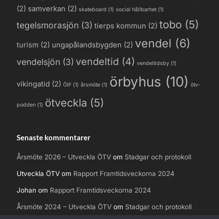
(2)
samverkan
(2)
skateboard
(1)
social hållbarhet
(1)
tobo
(5)
tegelsmorasjön
(3)
tierps kommun
(2)
vendel
(6)
turism
(2)
ungapålandsbygden
(2)
vendeltid
(4)
vendelsjön
(3)
vendeltidsby
(1)
örbyhus
(10)
vikingatid
(2)
ÖIF
(1)
årsmöte
(1)
ötv-
ötveckla
(5)
podden
(1)
Senaste kommentarer
Årsmöte 2026 – Utveckla ÖTV
om
Stadgar och protokoll
Utveckla ÖTV
om
Rapport Framtidsveckorna 2024
Johan
om
Rapport Framtidsveckorna 2024
Årsmöte 2024 – Utveckla ÖTV
om
Stadgar och protokoll