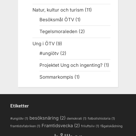
Natur, kultur och turism
(11)
Besöksmål ÖTV
(1)
Tegelsmoraleden
(2)
Ung i ÖTV
(9)
#ungiötv
(2)
Projektet Ung och ingenting?
(1)
Sommarkompis
(1)
Etiketter
besöksnäring
(2)
#ungiötv
(1)
demokrati
(1)
fotbollshistoria
(1)
Framtidsvecka
(2)
framtidsfabriken
(1)
friluftsliv
(1)
fågelskådning