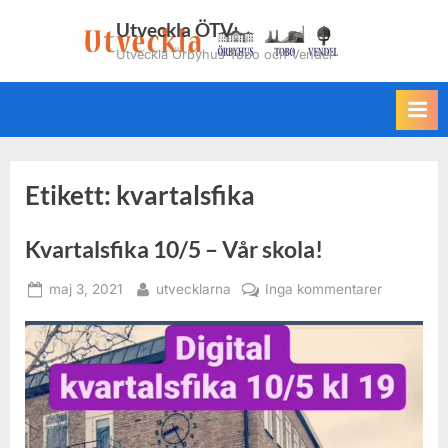
Skip
Utveckla ÖTV
to
Utveckla Örbyhus Tobo och Vendel
content
Etikett:
kvartalsfika
Kvartalsfika 10/5 – Vår skola!
Posted
By
till
maj 3, 2021
utvecklarna
Inga kommentarer
on
Kvartalsfi
10/5
–
Vår
skola!