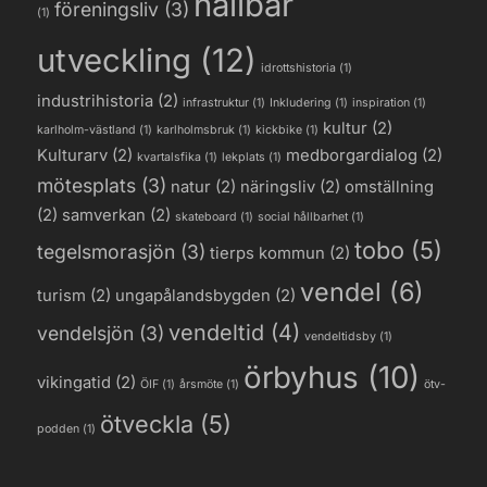
hållbar
föreningsliv
(3)
(1)
utveckling
(12)
idrottshistoria
(1)
industrihistoria
(2)
infrastruktur
(1)
Inkludering
(1)
inspiration
(1)
kultur
(2)
karlholm-västland
(1)
karlholmsbruk
(1)
kickbike
(1)
Kulturarv
(2)
medborgardialog
(2)
kvartalsfika
(1)
lekplats
(1)
mötesplats
(3)
natur
(2)
näringsliv
(2)
omställning
(2)
samverkan
(2)
skateboard
(1)
social hållbarhet
(1)
tobo
(5)
tegelsmorasjön
(3)
tierps kommun
(2)
vendel
(6)
turism
(2)
ungapålandsbygden
(2)
vendeltid
(4)
vendelsjön
(3)
vendeltidsby
(1)
örbyhus
(10)
vikingatid
(2)
ÖIF
(1)
årsmöte
(1)
ötv-
ötveckla
(5)
podden
(1)