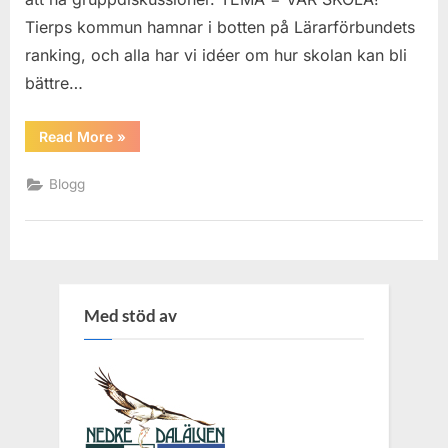
Tierps kommun hamnar i botten på Lärarförbundets
ranking, och alla har vi idéer om hur skolan kan bli
bättre…
“Kvartalsfika
Read More
»
10/5
–
Vår
Blogg
skola!”
Med stöd av