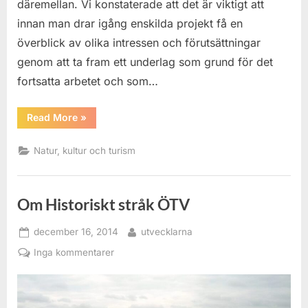
däremellan. Vi konstaterade att det är viktigt att
ÖTV
innan man drar igång enskilda projekt få en
–
kartläggni
överblick av olika intressen och förutsättningar
genom att ta fram ett underlag som grund för det
fortsatta arbetet och som…
“Natur,
Read More
»
kultur
och
turism
Natur, kultur och turism
i
ÖTV
–
kartläggning”
Om Historiskt stråk ÖTV
Posted
By
december 16, 2014
utvecklarna
on
till
Inga kommentarer
Om
Historiskt
stråk