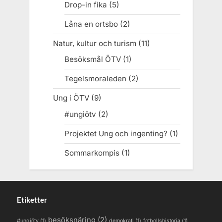
Drop-in fika
(5)
Låna en ortsbo
(2)
Natur, kultur och turism
(11)
Besöksmål ÖTV
(1)
Tegelsmoraleden
(2)
Ung i ÖTV
(9)
#ungiötv
(2)
Projektet Ung och ingenting?
(1)
Sommarkompis
(1)
Etiketter
besöksnäring
(2)
#ungiötv
(1)
demokrati
(1)
fotbollshistoria
(1)