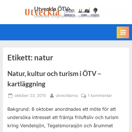
Skip
Utveckla ÖTV
to
Utveckla Örbyhus Tobo och Vendel
content
Etikett:
natur
Natur, kultur och turism i ÖTV –
kartläggning
Posted
By
till
oktober 23, 2015
utvecklarna
1 kommentar
on
Natur,
Bakgrund: 8 oktober anordnades ett möte för att
kultur
och
undersöka intresset att främja friluftsliv och turism
turism
kring Vendelsjön, Tegelsmorasjön och årummet
i