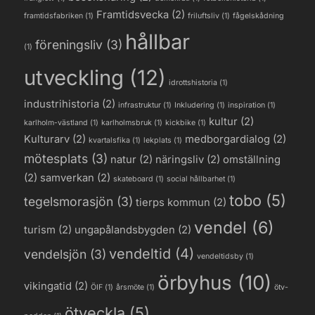
Framtidsvecka
(2)
framtidsfabriken
(1)
friluftsliv
(1)
fågelskådning
hållbar
föreningsliv
(3)
(1)
utveckling
(12)
idrottshistoria
(1)
industrihistoria
(2)
infrastruktur
(1)
Inkludering
(1)
inspiration
(1)
kultur
(2)
karlholm-västland
(1)
karlholmsbruk
(1)
kickbike
(1)
Kulturarv
(2)
medborgardialog
(2)
kvartalsfika
(1)
lekplats
(1)
mötesplats
(3)
natur
(2)
näringsliv
(2)
omställning
(2)
samverkan
(2)
skateboard
(1)
social hållbarhet
(1)
tobo
(5)
tegelsmorasjön
(3)
tierps kommun
(2)
vendel
(6)
turism
(2)
ungapålandsbygden
(2)
vendeltid
(4)
vendelsjön
(3)
vendeltidsby
(1)
örbyhus
(10)
vikingatid
(2)
ÖIF
(1)
årsmöte
(1)
ötv-
ötveckla
(5)