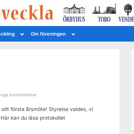
Toggle
Toggle
eckling
Om föreningen
sub-
sub-
menu
menu
till
Inga kommentarer
Årsmöte
sitt första årsmöte! Styrelse valdes, vi
2015
är kan du läsa protokollet