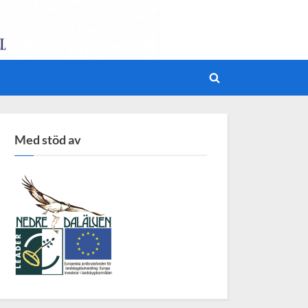
Toggle
search
form
Med stöd av