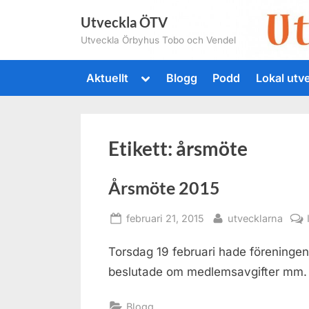
Skip
Utveckla ÖTV
to
Utveckla Örbyhus Tobo och Vendel
content
Toggle
Aktuellt
Blogg
Podd
Lokal utv
sub-
menu
Etikett:
årsmöte
Årsmöte 2015
Posted
By
februari 21, 2015
utvecklarna
on
Torsdag 19 februari hade föreningen 
beslutade om medlemsavgifter mm. H
Blogg