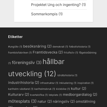
Projektet Ung och ingenting?
(1)
Sommarkompis
(1)
Etiketter
besöksnäring
(2)
#ungiötv
(1)
demokrati
(1)
fotbollshistoria
(1)
Framtidsvecka
(2)
framtidsfabriken
(1)
friluftsliv
(1)
fågelskådning
hållbar
föreningsliv
(3)
(1)
utveckling
(12)
idrottshistoria
(1)
industrihistoria
(2)
infrastruktur
(1)
Inkludering
(1)
inspiration
(1)
kultur
(2)
karlholm-västland
(1)
karlholmsbruk
(1)
kickbike
(1)
Kulturarv
(2)
medborgardialog
(2)
kvartalsfika
(1)
lekplats
(1)
mötesplats
(3)
natur
(2)
näringsliv
(2)
omställning