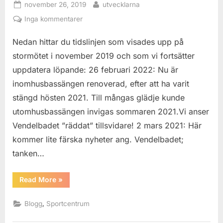
Posted
By
november 26, 2019
utvecklarna
on
till
Inga kommentarer
Vendelbadet,
Nedan hittar du tidslinjen som visades upp på
tidslinje
samt
stormötet i november 2019 och som vi fortsätter
frågor
uppdatera löpande: 26 februari 2022: Nu är
och
inomhusbassängen renoverad, efter att ha varit
medskick
stängd hösten 2021. Till mångas glädje kunde
utomhusbassängen invigas sommaren 2021.Vi anser
Vendelbadet ”räddat” tillsvidare! 2 mars 2021: Här
kommer lite färska nyheter ang. Vendelbadet;
tanken…
“Vendelbadet,
Read More
»
tidslinje
samt
frågor
,
Blogg
Sportcentrum
och
medskick”