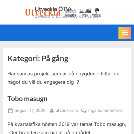
Skip
Utveckla ÖTV
to
Utveckla Örbyhus Tobo och Vendel
content
Kategori:
På gång
Här samlas projekt som är på i bygden – hittar du
något du vill du engagera dig i?
Tobo masugn
Posted
By
till
augusti 17, 2020
utvecklarna
Inga kommentarer
on
Tobo
På kvartalsfika hösten 2019 var temat Tobo masugn,
masu
efter branden som härjat på området.