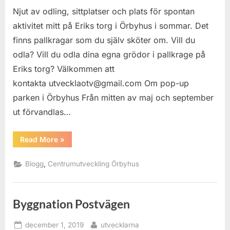
Njut av odling, sittplatser och plats för spontan
i
Örbyhus
aktivitet mitt på Eriks torg i Örbyhus i sommar. Det
finns pallkragar som du själv sköter om. Vill du
odla? Vill du odla dina egna grödor i pallkrage på
Eriks torg? Välkommen att
kontakta utvecklaotv@gmail.com Om pop-up
parken i Örbyhus Från mitten av maj och september
ut förvandlas…
“Sommartorg
Read More
»
i
Örbyhus”
,
Blogg
Centrumutveckling Örbyhus
Byggnation Postvägen
Posted
By
december 1, 2019
utvecklarna