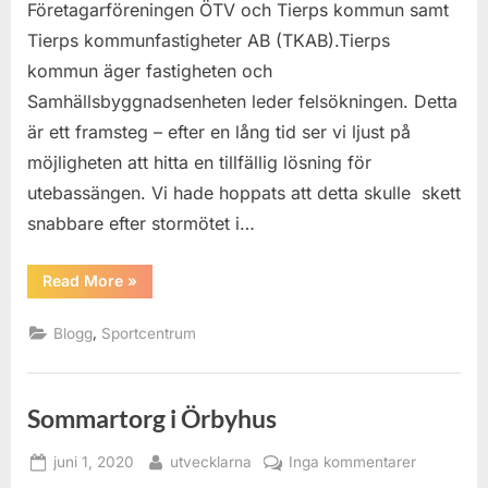
Vendelbad
Företagarföreningen ÖTV och Tierps kommun samt
Tierps kommunfastigheter AB (TKAB).Tierps
kommun äger fastigheten och
Samhällsbyggnadsenheten leder felsökningen. Detta
är ett framsteg – efter en lång tid ser vi ljust på
möjligheten att hitta en tillfällig lösning för
utebassängen. Vi hade hoppats att detta skulle skett
snabbare efter stormötet i…
“Ljusare
Read More
»
för
Vendelbadet”
,
Blogg
Sportcentrum
Sommartorg i Örbyhus
Posted
By
till
juni 1, 2020
utvecklarna
Inga kommentarer
on
Sommarto