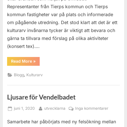
Representanter från Tierps kommun och Tierps
kommun fastigheter var på plats och informerade
om pågående utredning. Det stod klart att det är ett
kulturarv invånarna tycker är viktigt att bevara och
gärna ta tillvara med förslag på olika aktiviteter
(konsert tex)….
“Tobo
Read More
»
masugn”
,
Blogg
Kulturarv
Ljusare för Vendelbadet
Posted
By
till
juni 1, 2020
utvecklarna
Inga kommentarer
on
Ljusare
Samarbete har påbörjats med ny felsökning mellan
för