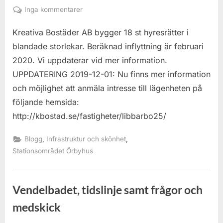
on
till
Inga kommentarer
Byggnation
Kreativa Bostäder AB bygger 18 st hyresrätter i
Postvägen
blandade storlekar. Beräknad inflyttning är februari
2020. Vi uppdaterar vid mer information.
UPPDATERING 2019-12-01: Nu finns mer information
och möjlighet att anmäla intresse till lägenheten på
följande hemsida:
http://kbostad.se/fastigheter/libbarbo25/
,
,
Blogg
Infrastruktur och skönhet
Stationsområdet Örbyhus
Vendelbadet, tidslinje samt frågor och
medskick