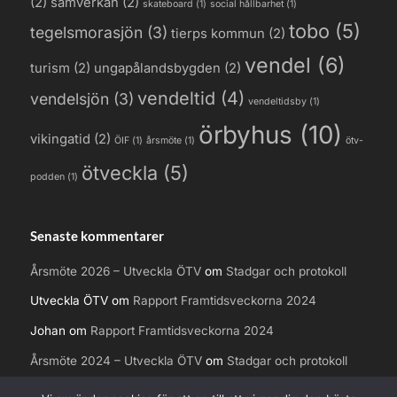
(2)
samverkan
(2)
skateboard
(1)
social hållbarhet
(1)
tobo
(5)
tegelsmorasjön
(3)
tierps kommun
(2)
vendel
(6)
turism
(2)
ungapålandsbygden
(2)
vendeltid
(4)
vendelsjön
(3)
vendeltidsby
(1)
örbyhus
(10)
vikingatid
(2)
ÖIF
(1)
årsmöte
(1)
ötv-
ötveckla
(5)
podden
(1)
Senaste kommentarer
Årsmöte 2026 – Utveckla ÖTV
om
Stadgar och protokoll
Utveckla ÖTV
om
Rapport Framtidsveckorna 2024
Johan
om
Rapport Framtidsveckorna 2024
Årsmöte 2024 – Utveckla ÖTV
om
Stadgar och protokoll
Mats
om
TKAB ska inte äga kommunens fastigheter