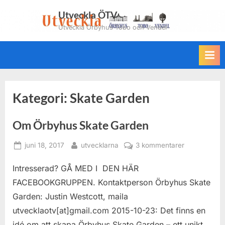
Skip
Utveckla ÖTV
to
Utveckla Örbyhus Tobo och Vendel
content
Kategori:
Skate Garden
Om Örbyhus Skate Garden
Posted
By
till
juni 18, 2017
utvecklarna
3 kommentarer
on
Om
Intresserad? GÅ MED I DEN HÄR
Örbyhus
Skate
FACEBOOKGRUPPEN. Kontaktperson Örbyhus Skate
Garden
Garden: Justin Westcott, maila
utvecklaotv[at]gmail.com 2015-10-23: Det finns en
idé om att skapa Örbyhus Skate Garden – ett unikt