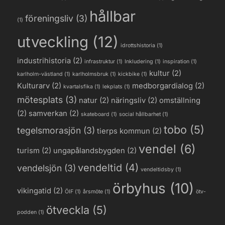
hållbar
föreningsliv
(3)
(1)
utveckling
(12)
idrottshistoria
(1)
industrihistoria
(2)
infrastruktur
(1)
Inkludering
(1)
inspiration
(1)
kultur
(2)
karlholm-västland
(1)
karlholmsbruk
(1)
kickbike
(1)
Kulturarv
(2)
medborgardialog
(2)
kvartalsfika
(1)
lekplats
(1)
mötesplats
(3)
natur
(2)
näringsliv
(2)
omställning
(2)
samverkan
(2)
skateboard
(1)
social hållbarhet
(1)
tobo
(5)
tegelsmorasjön
(3)
tierps kommun
(2)
vendel
(6)
turism
(2)
ungapålandsbygden
(2)
vendeltid
(4)
vendelsjön
(3)
vendeltidsby
(1)
örbyhus
(10)
vikingatid
(2)
ÖIF
(1)
årsmöte
(1)
ötv-
ötveckla
(5)
podden
(1)