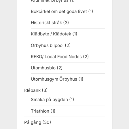
Årummet Örbyhus
(1)
Bokcirkel om det goda livet
(1)
Historiskt stråk
(3)
Klädbyte / Klädotek
(1)
Örbyhus bilpool
(2)
REKO/ Local Food Nodes
(2)
Utomhusbio
(2)
Utomhusgym Örbyhus
(1)
Idébank
(3)
Smaka på bygden
(1)
Triathlon
(1)
På gång
(30)