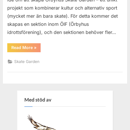
projekt som kombinerar kultur och alternativ sport
(mycket mer än bara skate). För detta kommer det
skapas en sektion inom ÖIF (Örbyhus
idrottsförening), och den sektionen behöver fler…
“Om
Read More
»
Örbyhus
Skate
Garden”
Skate Garden
Med stöd av