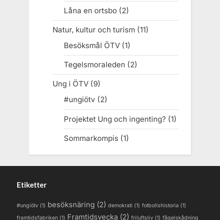
Låna en ortsbo
(2)
Natur, kultur och turism
(11)
Besöksmål ÖTV
(1)
Tegelsmoraleden
(2)
Ung i ÖTV
(9)
#ungiötv
(2)
Projektet Ung och ingenting?
(1)
Sommarkompis
(1)
Etiketter
besöksnäring
(2)
#ungiötv
(1)
demokrati
(1)
fotbollshistoria
(1)
Framtidsvecka
(2)
framtidsfabriken
(1)
friluftsliv
(1)
fågelskådning