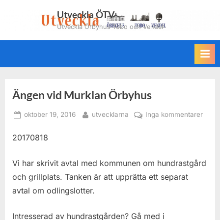
Skip
Utveckla ÖTV
to
Utveckla Örbyhus Tobo och Vendel
content
Ängen vid Murklan Örbyhus
Posted
By
till
oktober 19, 2016
utvecklarna
Inga kommentarer
on
Änge
20170818
vid
Murk
Örby
Vi har skrivit avtal med kommunen om hundrastgård
och grillplats. Tanken är att upprätta ett separat
avtal om odlingslotter.
Intresserad av hundrastgården? Gå med i