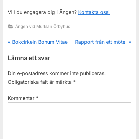
Vill du engagera dig i Ängen?
Kontakta oss!
Ängen vid Murklan Örbyhus
Inläggsnavigering
P
N
Bokcirkeln Bonum Vitae
Rapport från ett möte
r
e
Lämna ett svar
e
x
v
t
Din e-postadress kommer inte publiceras.
i
P
Obligatoriska fält är märkta
*
o
o
u
s
Kommentar
*
s
t
P
:
o
s
t