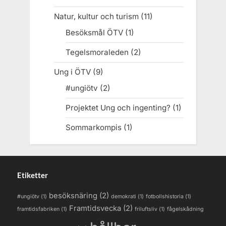
Natur, kultur och turism
(11)
Besöksmål ÖTV
(1)
Tegelsmoraleden
(2)
Ung i ÖTV
(9)
#ungiötv
(2)
Projektet Ung och ingenting?
(1)
Sommarkompis
(1)
Etiketter
besöksnäring
(2)
#ungiötv
(1)
demokrati
(1)
fotbollshistoria
(1)
Framtidsvecka
(2)
framtidsfabriken
(1)
friluftsliv
(1)
fågelskådning