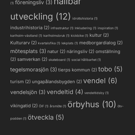
hållbar
föreningsliv
(3)
(1)
utveckling
(12)
idrottshistoria
(1)
industrihistoria
(2)
infrastruktur
(1)
Inkludering
(1)
inspiration
(1)
kultur
(2)
karlholm-västland
(1)
karlholmsbruk
(1)
kickbike
(1)
Kulturarv
(2)
medborgardialog
(2)
kvartalsfika
(1)
lekplats
(1)
mötesplats
(3)
natur
(2)
näringsliv
(2)
omställning
(2)
samverkan
(2)
skateboard
(1)
social hållbarhet
(1)
tobo
(5)
tegelsmorasjön
(3)
tierps kommun
(2)
vendel
(6)
turism
(2)
ungapålandsbygden
(2)
vendeltid
(4)
vendelsjön
(3)
vendeltidsby
(1)
örbyhus
(10)
vikingatid
(2)
ÖIF
(1)
årsmöte
(1)
ötv-
ötveckla
(5)
podden
(1)