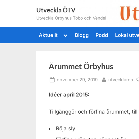
Skip
Utveckla ÖTV
to
Utveckla Örbyhus Tobo och Vendel
content
Toggle
Aktuellt
Blogg
Podd
Lokal utv
sub-
menu
Årummet Örbyhus
Posted
By
november 29, 2019
utvecklarna
on
Idéer april 2015:
Tillgänggör och förfina årummet, ti
Röja sly