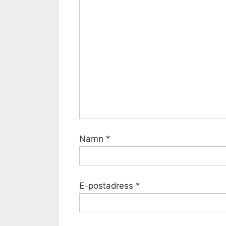
P
o
s
t
:
Namn
*
E-postadress
*