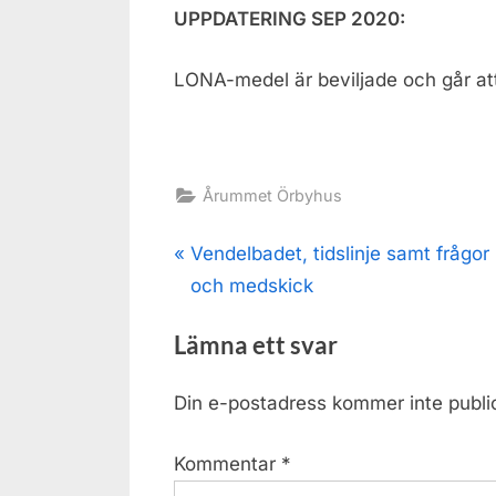
UPPDATERING SEP 2020:
LONA-medel är beviljade och går at
Årummet Örbyhus
Inläggsnavigering
P
Vendelbadet, tidslinje samt frågor
r
och medskick
e
Lämna ett svar
v
i
Din e-postadress kommer inte publi
o
u
Kommentar
*
s