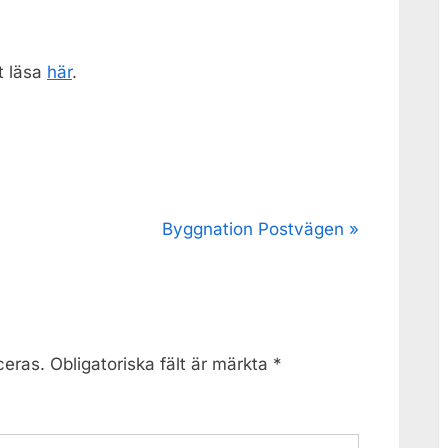
t läsa
här
.
N
Byggnation Postvägen
e
x
t
P
ceras.
Obligatoriska fält är märkta
*
o
s
t