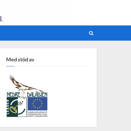
Toggle
search
form
Med stöd av