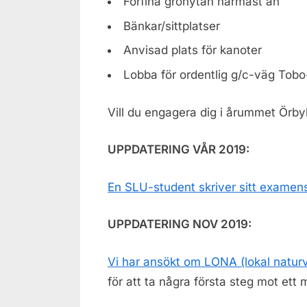
Förfina grönytan närmast ån
Bänkar/sittplatser
Anvisad plats för kanoter
Lobba för ordentlig g/c-väg Tob
Vill du engagera dig i årummet Örb
UPPDATERING VÅR 2019:
En SLU-student skriver sitt examen
UPPDATERING NOV 2019:
Vi har ansökt om LONA (lokal natur
för att ta några första steg mot ett 