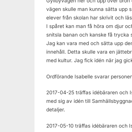
Gyllbyvägen ner och upp över bron o
vägen skulle man kunna sätta upp s
elever från sk
olan har skrivit och lä
I spåret kan man få höra om djur och
snitsla banan och kanske få trycka
Jag kan vara med och sätta upp dem 
innehåll. Detta skulle vara en jätteb
med kultur. Jag fick idén när jag gic
Ordförande Isabelle svarar persone
2017-04-25 träffas idébäraren och Isa
med sig av idén till Samhällsbyggn
detaljer.
2017-05-10 träffas idébäraren och Is