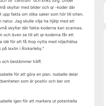
ch till ”centrum” och Eriks torg. Under
må skyltar med bilder och qr -koder där
st upp fakta om olika saker som hör till orten.
 natur. Jag skulle vilja ha hjälp med att
 små skyltar där fakta-koderna kan scannas.
och även se till att qr-koderna får ett
ra idé för att få ihop nytta med nöje/hälsa
k på laxön i Älvkarleby.”
n och bestämmer träff.
belle för att göra en plan. Isabelle delar
adsenheten som är positiv och ber om
abelle igen för att markera ut potentiella