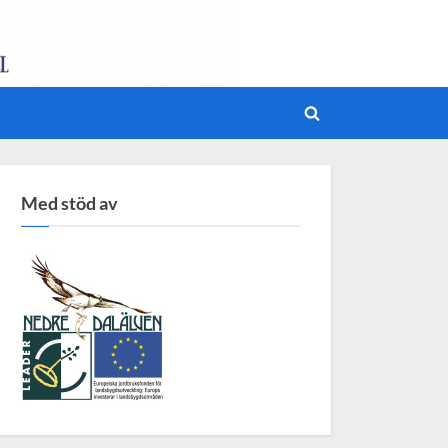
Toggle
search
form
Med stöd av