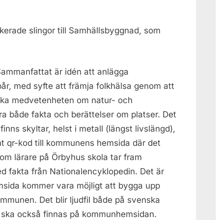
erade slingor till Samhällsbyggnad, som
Sammanfattat är idén att anlägga
år, med syfte att främja folkhälsa genom att
t öka medvetenheten om natur- och
ra både fakta och berättelser om platser. Det
inns skyltar, helst i metall (längst livslängd),
amt qr-kod till kommunens hemsida där det
som lärare på Örbyhus skola tar fram
d fakta från Nationalencyklopedin. Det är
msida kommer vara möjligt att bygga upp
kommunen. Det blir ljudfil både på svenska
a ska också finnas på kommunhemsidan.