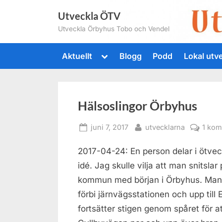
Skip
Utveckla ÖTV
to
Utveckla Örbyhus Tobo och Vendel
content
Toggle
Aktuellt
Blogg
Podd
Lokal utv
sub-
menu
Hälsoslingor Örbyhus
Posted
By
juni 7, 2017
utvecklarna
1 ko
on
2017-04-24: En person delar i ötvec
idé. Jag skulle vilja att man snitsla
kommun med början i Örbyhus. Man s
förbi järnvägsstationen och upp till 
fortsätter stigen genom spåret för a