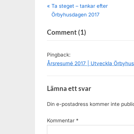
Inläggsnavigering
P
Ta steget – tankar efter
r
Örbyhusdagen 2017
e
on
Comment
(1)
v
i
“Hälsoslingor
o
Örbyhus”
Pingback:
u
Årsresumé 2017 | Utveckla Örbyhus
s
P
o
Lämna ett svar
s
t
Din e-postadress kommer inte publi
:
Kommentar
*