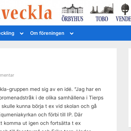
Toggle
Toggle
eckling
Om föreningen
sub-
sub-
menu
menu
till
mmentar
Hälsoslingor
kla-gruppen med sig av en idé. ”Jag har en
Örbyhus
r promenadstråk i de olika samhällena i Tierps
kulle kunna börja t ex vid skolan och gå
Equmeniakyrkan och förbi till IP. Där
tt komma ut igen och fortsätta t ex