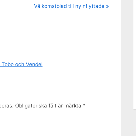
N
Välkomstblad till nyinflyttade
e
x
t
P
o
s
 Tobo och Vendel
t
:
ceras.
Obligatoriska fält är märkta
*