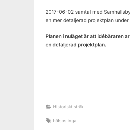
2017-06-02 samtal med Samhällsbyg
en mer detaljerad projektplan under
Planen i nuläget är att idébäraren a
en detaljerad projektplan.
Historiskt stråk
Tags:
hälsoslinga