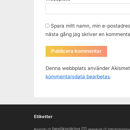
Spara mitt namn, min e-postadres
nästa gång jag skriver en kommenta
Denna webbplats använder Akismet 
kommentarsdata bearbetas
.
Etiketter
besöksnäring
(2)
#ungiötv
(1)
demokrati
(1)
fotbollshistoria