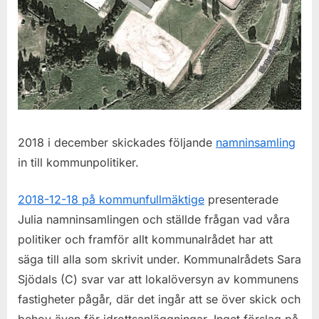
2018 i december skickades följande
namninsamling
in till kommunpolitiker.
2018-12-18 på kommunfullmäktige
presenterade
Julia namninsamlingen och ställde frågan vad våra
politiker och framför allt kommunalrådet har att
säga till alla som skrivit under. Kommunalrådets Sara
Sjödals (C) svar var att l
okalöversyn av kommunens
fastigheter pågår, där det ingår att se över skick och
behov även för idrottsanläggningar. Inget förslag på