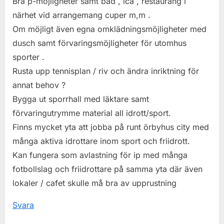
Bra p-möjligheter samt bad , ica , restaurang i
:
närhet vid arrangemang cuper m,m .
Om möjligt även egna omklädningsmöjligheter med
dusch samt förvaringsmöjligheter för utomhus
sporter .
Rusta upp tennisplan / riv och ändra inriktning för
annat behov ?
Bygga ut sporrhall med läktare samt
förvaringutrymme material all idrott/sport.
Finns mycket yta att jobba på runt örbyhus city med
många aktiva idrottare inom sport och friidrott.
Kan fungera som avlastning för ip med många
fotbollslag och friidrottare på samma yta där även
lokaler / cafet skulle må bra av upprustning
Svara