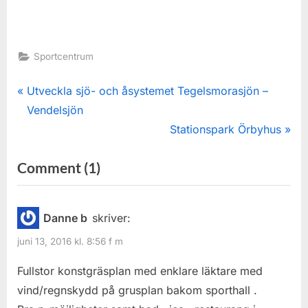
Sportcentrum
Inläggsnavigering
P
Utveckla sjö- och åsystemet Tegelsmorasjön –
r
Vendelsjön
e
N
Stationspark Örbyhus
v
e
on
Comment
(1)
i
x
“Om
o
t
u
P
Örbyhus
Danne b
skriver:
s
o
Sportcentrum”
juni 13, 2016 kl. 8:56 f m
P
s
o
t
Fullstor konstgräsplan med enklare läktare med
s
:
vind/regnskydd på grusplan bakom sporthall .
t