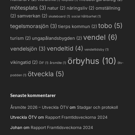
mötesplats
(3)
natur
(2)
näringsliv
(2)
omställning
(2)
samverkan
(2)
skateboard
(1)
social hållbarhet
(1)
tobo
(5)
tegelsmorasjön
(3)
tierps kommun
(2)
vendel
(6)
turism
(2)
ungapålandsbygden
(2)
vendeltid
(4)
vendelsjön
(3)
vendeltidsby
(1)
örbyhus
(10)
vikingatid
(2)
ÖIF
(1)
årsmöte
(1)
ötv-
ötveckla
(5)
podden
(1)
Senaste kommentarer
Årsmöte 2026 – Utveckla ÖTV
om
Stadgar och protokoll
Utveckla ÖTV
om
Rapport Framtidsveckorna 2024
Johan
om
Rapport Framtidsveckorna 2024