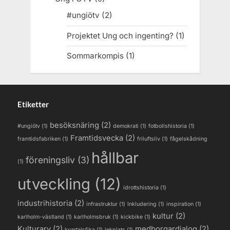
#ungiötv
(2)
Projektet Ung och ingenting?
(1)
Sommarkompis
(1)
Etiketter
besöksnäring
(2)
#ungiötv
(1)
demokrati
(1)
fotbollshistoria
(1)
Framtidsvecka
(2)
framtidsfabriken
(1)
friluftsliv
(1)
fågelskådning
hållbar
föreningsliv
(3)
(1)
utveckling
(12)
idrottshistoria
(1)
industrihistoria
(2)
infrastruktur
(1)
Inkludering
(1)
inspiration
(1)
kultur
(2)
karlholm-västland
(1)
karlholmsbruk
(1)
kickbike
(1)
Kulturarv
(2)
medborgardialog
(2)
kvartalsfika
(1)
lekplats
(1)