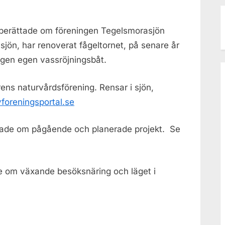
Årummet
däremellan
berättade om föreningen
Tegelsmorasjön
2015-
i
sjön
, har renoverat fågeltornet, på senare år
10-
ngen egen vassröjningsbåt.
08
ens naturvårdsförening. Rensar i
sjön
,
foreningsportal.se
tade om pågående och planerade projekt. Se
e om växande besöksnäring och läget i