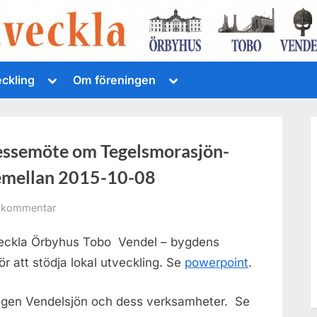
Toggle
Toggle
eckling
Om föreningen
sub-
sub-
menu
menu
essemöte om Tegelsmorasjön-
emellan 2015-10-08
till
 kommentar
Sammanfattning
veckla Örbyhus Tobo Vendel – bygdens
från
intressemöte
 att stödja lokal utveckling. Se
powerpoint
.
om
Tegelsmorasjön-
ngen Vendelsjön och dess verksamheter. Se
Vendelsjön-