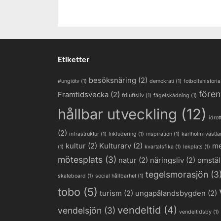
Etiketter
besöksnäring
(2)
#ungiötv
(1)
demokrati
(1)
fotbollshistoria
fören
Framtidsvecka
(2)
friluftsliv
(1)
fågelskådning
(1)
hållbar utveckling
(12)
idrot
(2)
infrastruktur
(1)
Inkludering
(1)
inspiration
(1)
karlholm-västl
kultur
(2)
Kulturarv
(2)
me
(1)
kvartalsfika
(1)
lekplats
(1)
mötesplats
(3)
natur
(2)
näringsliv
(2)
omstäl
tegelsmorasjön
(3
skateboard
(1)
social hållbarhet
(1)
tobo
(5)
turism
(2)
ungapålandsbygden
(2)
vendeltid
(4)
vendelsjön
(3)
vendeltidsby
(1)