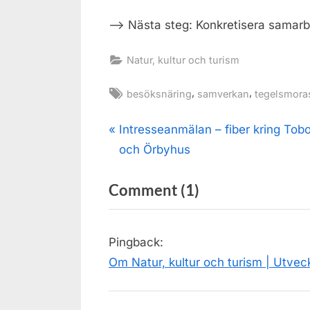
–> Nästa steg: Konkretisera samarb
Natur, kultur och turism
Tags:
,
,
besöksnäring
samverkan
tegelsmora
Inläggsnavigering
P
Intresseanmälan – fiber kring Tob
r
och Örbyhus
e
on
Comment
(1)
v
i
“Sammanfattni
o
från
Pingback:
u
intressemöte
Om Natur, kultur och turism | Utve
s
om
P
Tegelsmorasjön
o