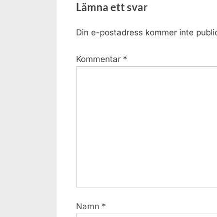
Lämna ett svar
Vendelsjön-
s
Årummet
t
Din e-postadress kommer inte publi
:
däremellan
2015-
Kommentar
*
10-
08”
Namn
*