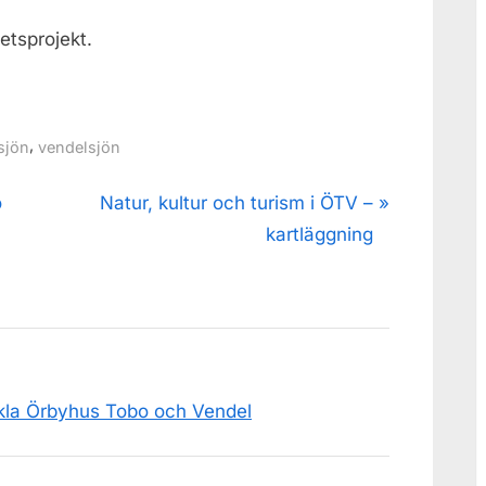
etsprojekt.
,
sjön
vendelsjön
N
o
Natur, kultur och turism i ÖTV –
e
kartläggning
x
t
P
ng
o
s
ckla Örbyhus Tobo och Vendel
t
:
-