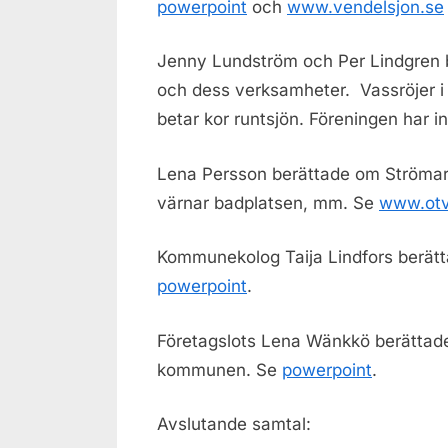
powerpoint
och
www.vendelsjon.se
Jenny Lundström och Per Lindgren 
och dess verksamheter. Vassröjer 
betar kor runt
sjön
. Föreningen har i
Lena Persson berättade om Strömar
värnar badplatsen, mm. Se
www.otv
Kommunekolog Taija Lindfors berät
powerpoint
.
Företagslots Lena Wänkkö berättad
kommunen. Se
powerpoint
.
Avslutande samtal: