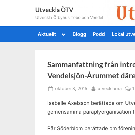
Skip
Utveckla ÖTV
to
Utveckla Örbyhus Tobo och Vendel
content
Toggle
Aktuellt
Blogg
Podd
Lokal utv
sub-
menu
Sammanfattning från intr
Vendelsjön-Årummet där
Posted
By
oktober 8, 2015
utvecklarna
1
on
Isabelle Axelsson berättade om Ut
gemensamma paraplyorganisation för
Pär Söderblom berättade om föreni