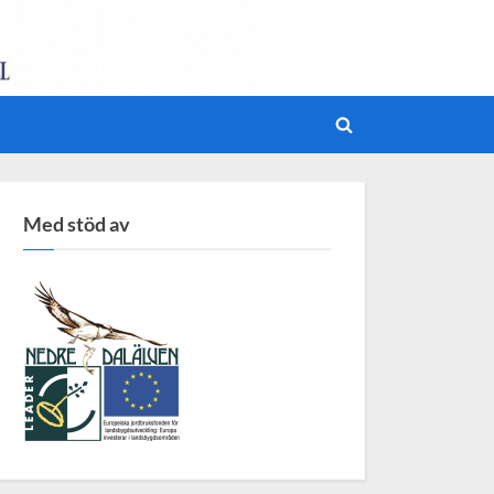
Toggle
search
form
Med stöd av