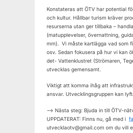
Konstateras att ÖTV har potential fö
och kultur. Hållbar turism kräver pro
resurserna utan ger tillbaka – handl
(matupplevelser, övernattning, guid
mm). Vi måste kartlägga vad som fi
osv. Sedan fokusera på hur vi kan öka
det- Vattenklustret (Strömaren,
Teg
utvecklas gemensamt.
Viktigt att komma ihåg att infrast
ansvar. Utvecklingsgruppen kan lyft
–> Nästa steg: Bjuda in till ÖTV-nätv
UPPDATERAT: Finns nu, gå med i
f
utvecklaotv@gmail.com om du vill e