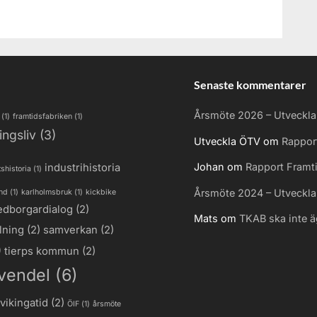
Senaste kommentarer
Årsmöte 2026 – Utveckl
(1)
framtidsfabriken
(1)
ingsliv
(3)
Utveckla ÖTV
om
Rappor
Johan
om
Rapport Framt
industrihistoria
tshistoria
(1)
Årsmöte 2024 – Utveckl
and
(1)
karlholmsbruk
(1)
kickbike
dborgardialog
(2)
Mats
om
TKAB ska inte 
lning
(2)
samverkan
(2)
)
tierps kommun
(2)
vendel
(6)
vikingatid
(2)
ÖIF
(1)
årsmöte