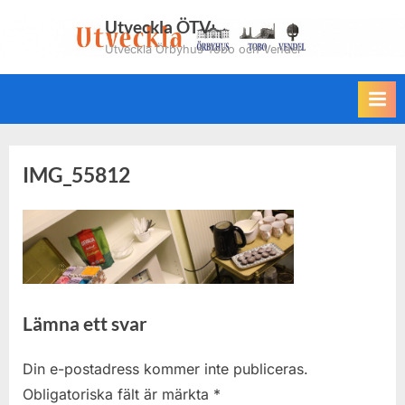
Skip
Utveckla ÖTV
to
Utveckla Örbyhus Tobo och Vendel
content
IMG_55812
Lämna ett svar
Din e-postadress kommer inte publiceras.
Obligatoriska fält är märkta
*