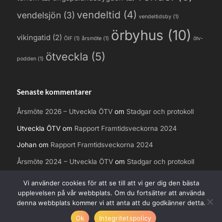
vendeltid
(4)
vendelsjön
(3)
vendeltidsby
(1)
örbyhus
(10)
vikingatid
(2)
ÖIF
(1)
årsmöte
(1)
ötv-
ötveckla
(5)
podden
(1)
Senaste kommentarer
Årsmöte 2026 – Utveckla ÖTV
om
Stadgar och protokoll
Utveckla ÖTV
om
Rapport Framtidsveckorna 2024
Johan
om
Rapport Framtidsveckorna 2024
Årsmöte 2024 – Utveckla ÖTV
om
Stadgar och protokoll
Mats
om
TKAB ska inte äga kommunens fastigheter
Vi använder cookies för att se till att vi ger dig den bästa
upplevelsen på vår webbplats. Om du fortsätter att använda
denna webbplats kommer vi att anta att du godkänner detta.
Copyright © 2026 Utveckla ÖTV.
Ok
Integritetspolicy
Powered by
PressBook WordPress theme