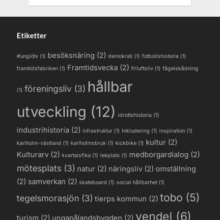
Etiketter
besöksnäring
(2)
#ungiötv
(1)
demokrati
(1)
fotbollshistoria
(1)
Framtidsvecka
(2)
framtidsfabriken
(1)
friluftsliv
(1)
fågelskådning
hållbar
föreningsliv
(3)
(1)
utveckling
(12)
idrottshistoria
(1)
industrihistoria
(2)
infrastruktur
(1)
Inkludering
(1)
inspiration
(1)
kultur
(2)
karlholm-västland
(1)
karlholmsbruk
(1)
kickbike
(1)
Kulturarv
(2)
medborgardialog
(2)
kvartalsfika
(1)
lekplats
(1)
mötesplats
(3)
natur
(2)
näringsliv
(2)
omställning
(2)
samverkan
(2)
skateboard
(1)
social hållbarhet
(1)
tobo
(5)
tegelsmorasjön
(3)
tierps kommun
(2)
vendel
(6)
turism
(2)
ungapålandsbygden
(2)