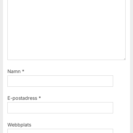
s
t
:
Namn
*
E-postadress
*
Webbplats