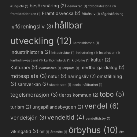
besöksnäring
(2)
#ungiötv
(1)
demokrati
(1)
fotbollshistoria
(1)
Framtidsvecka
(2)
framtidsfabriken
(1)
friluftsliv
(1)
fågelskådning
hållbar
föreningsliv
(3)
(1)
utveckling
(12)
idrottshistoria
(1)
industrihistoria
(2)
infrastruktur
(1)
Inkludering
(1)
inspiration
(1)
kultur
(2)
karlholm-västland
(1)
karlholmsbruk
(1)
kickbike
(1)
Kulturarv
(2)
medborgardialog
(2)
kvartalsfika
(1)
lekplats
(1)
mötesplats
(3)
natur
(2)
näringsliv
(2)
omställning
(2)
samverkan
(2)
skateboard
(1)
social hållbarhet
(1)
tobo
(5)
tegelsmorasjön
(3)
tierps kommun
(2)
vendel
(6)
turism
(2)
ungapålandsbygden
(2)
vendeltid
(4)
vendelsjön
(3)
vendeltidsby
(1)
örbyhus
(10)
vikingatid
(2)
ÖIF
(1)
årsmöte
(1)
ötv-