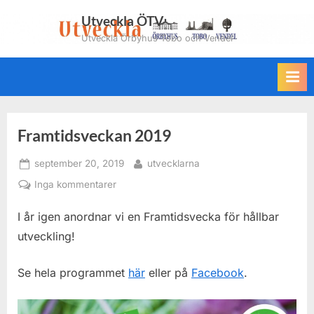
Skip
Utveckla ÖTV
to
Utveckla Örbyhus Tobo och Vendel
content
Framtidsveckan 2019
Posted
By
september 20, 2019
utvecklarna
on
till
Inga kommentarer
Framtidsveckan
I år igen anordnar vi en Framtidsvecka för hållbar
2019
utveckling!
Se hela programmet
här
eller på
Facebook
.