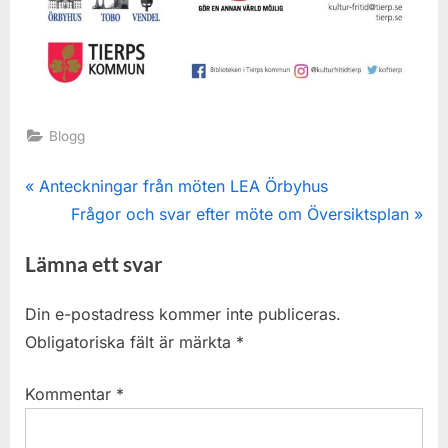
Blogg
Inläggsnavigering
P
Anteckningar från möten LEA Örbyhus
r
N
Frågor och svar efter möte om Översiktsplan
e
e
Lämna ett svar
v
x
i
t
Din e-postadress kommer inte publiceras.
o
P
Obligatoriska fält är märkta
*
u
o
s
s
Kommentar
*
P
t
o
: